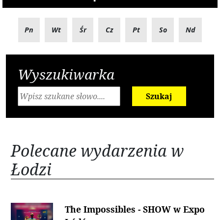
Pn
Wt
Śr
Cz
Pt
So
Nd
Wyszukiwarka
Szukaj
Polecane wydarzenia w
Łodzi
The Impossibles - SHOW w Expo