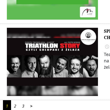
SP
CH
Te
na 
żel
1
2
3
>