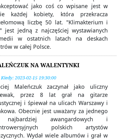
akceptować jako coś co wpisane jest w
cie każdej kobiety, która przekracza
zełomową liczbę 50 lat. "Klimakterium i
ż" jest jedną z najczęściej wystawianych
medii w ostatnich latach na deskach
atrów w całej Polsce.
LEŃCZUK NA WALENTYNKI
Kiedy: 2023-02-15 19:30:00
ciej Maleńczuk zaczynał jako uliczny
iewak, przez 8 lat grał na gitarze
ustycznej i śpiewał na ulicach Warszawy i
akowa. Obecnie jest uważany za jednego
 najbardziej awangardowych i
ntrowersyjnych polskich artystów
zycznych. Wydał wiele albumów i grał w