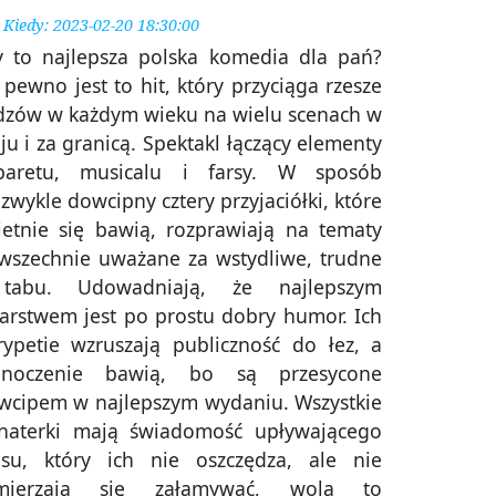
Kiedy: 2023-02-20 18:30:00
y to najlepsza polska komedia dla pań?
pewno jest to hit, który przyciąga rzesze
dzów w każdym wieku na wielu scenach w
ju i za granicą. Spektakl łączący elementy
baretu, musicalu i farsy. W sposób
zwykle dowcipny cztery przyjaciółki, które
ietnie się bawią, rozprawiają na tematy
wszechnie uważane za wstydliwe, trudne
tabu. Udowadniają, że najlepszym
karstwem jest po prostu dobry humor. Ich
rypetie wzruszają publiczność do łez, a
dnoczenie bawią, bo są przesycone
wcipem w najlepszym wydaniu. Wszystkie
haterki mają świadomość upływającego
asu, który ich nie oszczędza, ale nie
mierzają się załamywać, wolą to