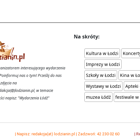
Na skróty:
Kultura w Łodzi
Koncert
Imprezy w Łodzi
rganizatorem interesującego wydarzenia
Szkoły w Łodzi
Kina w Ło
Poinformuj nas o tym! Prześlij do nas
 zdjęcia na
Wystawy w Łodzi
Apteki
dakcja(@)lodzianin.pl, w temacie
muzea Łódź
festiwale w
ci napisz: "Wydarzenia Łódź"
| Napisz: redakcja(at) lodzianin.pl | Zadzwoń: 42 230 02 60
| R