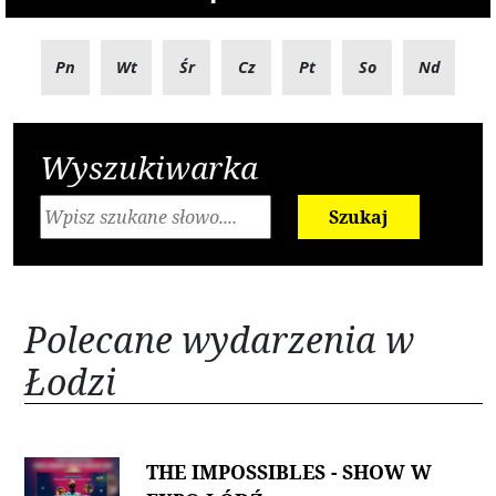
Pn
Wt
Śr
Cz
Pt
So
Nd
Wyszukiwarka
Szukaj
Polecane wydarzenia w
Łodzi
THE IMPOSSIBLES - SHOW W