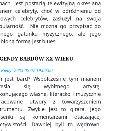
mach. Jest postacią telewizyjną okreslaną
anem celebryty, choć w odróżnieniu od
powych celebrytów, zasłużył na swoja
pularność. Nie można go przypisać do
dnego gatunku myzycznego, ale jego
bioną formą jest blues.
GENDY BARDÓW XX WIEKU
Kiedy: 2023-02-07 19:00:00
m jest bard? Współcześnie tym mianem
reśla się wybitnego artystę,
konującego własne, literacko i muzycznie
racowane utwory z towarzyszeniem
strumentu. Zwykle jest to gitara. Jego
osenki są komentarzami otaczającej
eczywistości. Dawniej byli to wędrowni