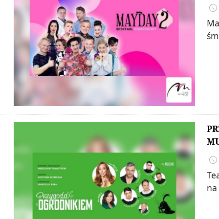
Ma
śm
PR
MU
Te
na