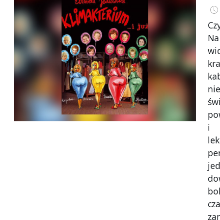
Cz
Na 
wi
kra
ka
nie
św
po
i 
le
pe
je
do
bo
cz
za