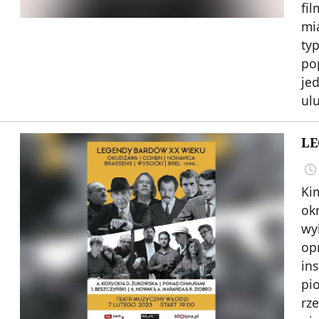
fil
mi
ty
po
je
ulu
LE
Ki
ok
wy
op
in
pi
rz