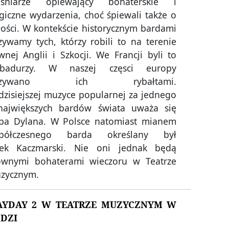
eśniarze opiewający bohaterskie i
agiczne wydarzenia, choć śpiewali także o
łości. W kontekście historycznym bardami
zywamy tych, którzy robili to na terenie
wnej Anglii i Szkocji. We Francji byli to
ubadurzy. W naszej częsci europy
azywano ich rybałtami.
dzisiejszej muzyce popularnej za jednego
największych bardów świata uważa się
ba Dylana. W Polsce natomiast mianem
półczesnego barda określany był
cek Kaczmarski. Nie oni jednak będą
ównymi bohaterami wieczoru w Teatrze
zycznym.
YDAY 2 W TEATRZE MUZYCZNYM W
DZI