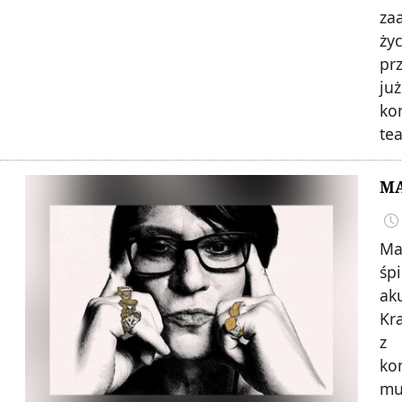
za
ży
pr
ju
ko
te
MA
Ma
śp
ak
Kr
z
ko
mu