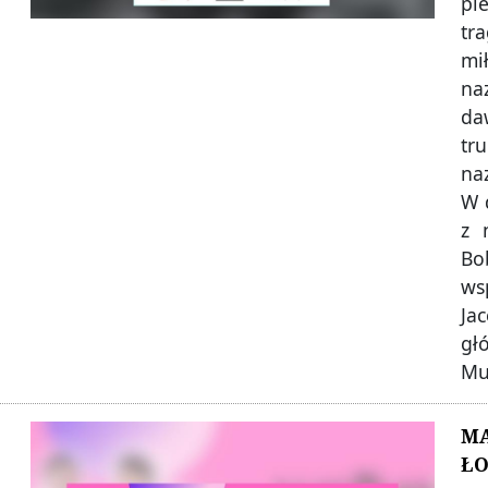
pi
tr
mi
na
da
tr
n
W 
z 
Bo
ws
Ja
gł
Mu
MA
ŁO