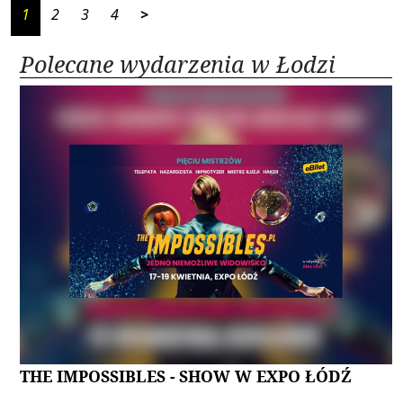
1
2
3
4
>
Polecane wydarzenia w Łodzi
THE IMPOSSIBLES - SHOW W EXPO ŁÓDŹ