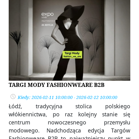
TARGI MODY FASHIONWEARE B2B
Kiedy: 2026-02-11 10:00:00 - 2026-02-12 10:00:00
Łódź, tradycyjna stolica polskiego
włókiennictwa, po raz kolejny stanie się
centrum nowoczesnego przemysłu
modowego. Nadchodząca edycja Targów
Fashionweare B2B to najważniejszy punkt w