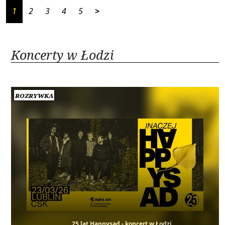
1
2
3
4
5
>
Koncerty w Łodzi
Rozrywka
25 lat Happysad - koncert w Łodzi