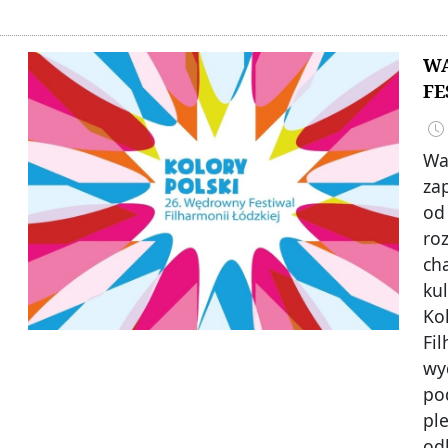
WA
FE
Wa
za
od
ro
ch
ku
Ko
Fi
wy
po
pl
od