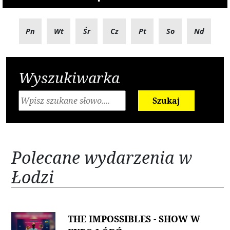
Pn
Wt
Śr
Cz
Pt
So
Nd
Wyszukiwarka
Szukaj
Polecane wydarzenia w
Łodzi
THE IMPOSSIBLES - SHOW W