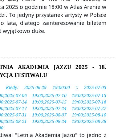
ca 2025 o godzinie 18:00 w Atlas Arenie w
zi. To jedyny przystanek artysty w Polsce
go lata, dlatego zainteresowanie biletem
st wyjątkowo duże.
TNIA AKADEMIA JAZZU 2025 - 18.
YCJA FESTIWALU
Kiedy: 2025-06-29 19:00:00 :: 2025-07-03
00;2025-07-06 19:00;2025-07-10 19:00;2025-07-13
00;2025-07-14 19:00;2025-07-15 19:00;2025-07-16
00;2025-07-17 19:00;2025-07-24 19:00;2025-07-27
00;2025-07-31 19:00;2025-08-07 19:00;2025-08-10
00;2025-08-21 19:00;2025-08-24 19:00;2025-08-28
00
stiwal "Letnia Akademia Jazzu" to jedno z