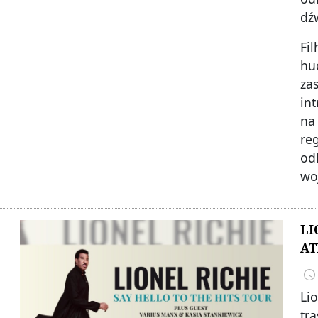
dźw
Fi
hu
za
int
na
re
od
wo
LI
AT
Li
tr