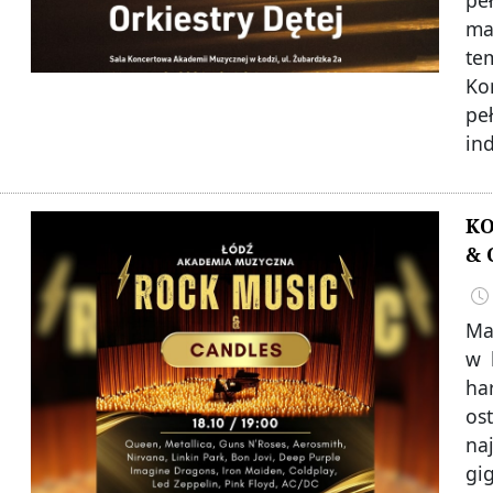
ma
te
Ko
pe
in
KO
& 
Mag
w 
ha
os
na
gig