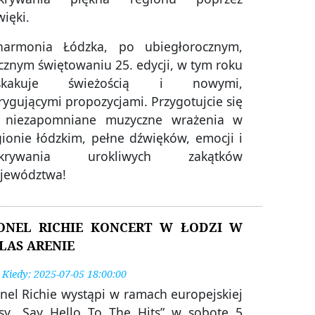
ięki.
lharmonia Łódzka, po ubiegłorocznym,
cznym świętowaniu 25. edycji, w tym roku
skakuje świeżością i nowymi,
rygującymi propozycjami. Przygotujcie się
 niezapomniane muzyczne wrażenia w
gionie łódzkim, pełne dźwięków, emocji i
krywania urokliwych zakątków
jewództwa!
ONEL RICHIE KONCERT W ŁODZI W
LAS ARENIE
Kiedy: 2025-07-05 18:00:00
onel Richie wystąpi w ramach europejskiej
asy „Say Hello To The Hits” w sobotę 5