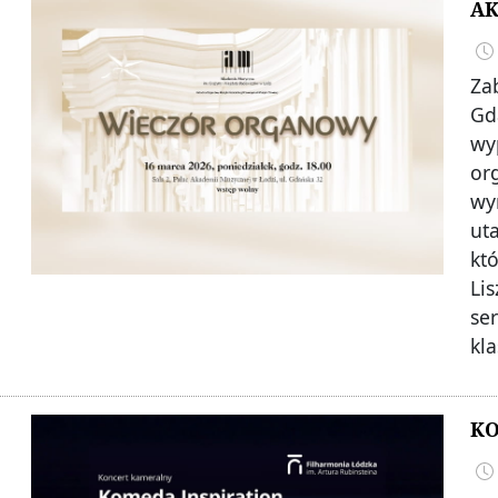
AK
Za
Gd
wy
or
wy
ut
kt
Li
se
kl
KO