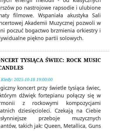
rszów po nastrojowe rapsodie i ulubione
maty filmowe. Wspaniała akustyka Sali
ncertowej Akademii Muzycznej pozwoli w
łni poczuć bogactwo brzmienia orkiestry i
dywidualne piękno partii solowych.
NCERT TYSIĄCA ŚWIEC: ROCK MUSIC
CANDLES
Kiedy: 2025-10-18 19:00:00
iczny koncert przy świetle tysiąca świec,
którym dźwięk fortepianu połączy się w
rmonii z rockowymi kompozycjami
tatnich dziesięcioleci. Czekają na Ciebie
jsłynniejsze przeboje muzycznych
antów, takich jak: Queen, Metallica, Guns