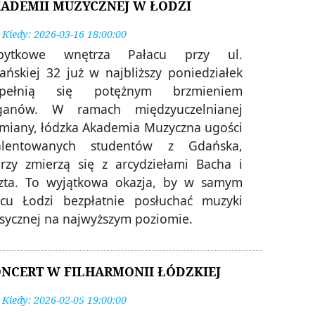
ADEMII MUZYCZNEJ W ŁODZI
Kiedy: 2026-03-16 18:00:00
bytkowe wnętrza Pałacu przy ul.
ańskiej 32 już w najbliższy poniedziałek
pełnią się potężnym brzmieniem
ganów. W ramach międzyuczelnianej
miany, łódzka Akademia Muzyczna ugości
alentowanych studentów z Gdańska,
órzy zmierzą się z arcydziełami Bacha i
szta. To wyjątkowa okazja, by w samym
rcu Łodzi bezpłatnie posłuchać muzyki
asycznej na najwyższym poziomie.
NCERT W FILHARMONII ŁÓDZKIEJ
Kiedy: 2026-02-05 19:00:00