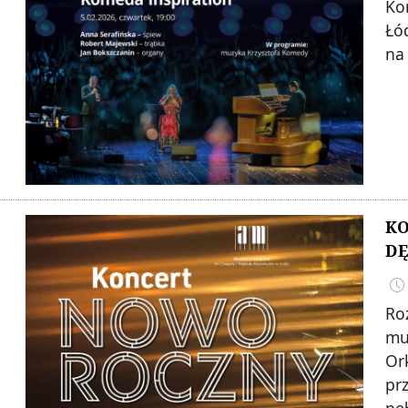
Ko
Łó
na
K
DĘ
Ro
mu
Or
pr
pe