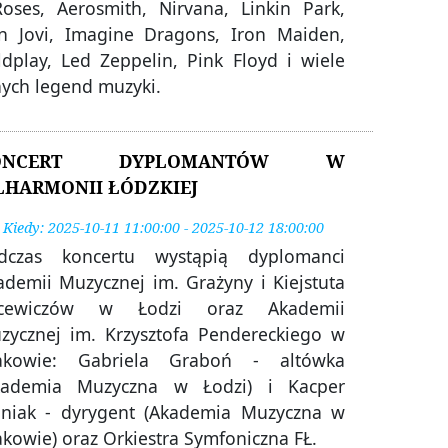
Roses, Aerosmith, Nirvana, Linkin Park,
n Jovi, Imagine Dragons, Iron Maiden,
ldplay, Led Zeppelin, Pink Floyd i wiele
nych legend muzyki.
ONCERT DYPLOMANTÓW W
LHARMONII ŁÓDZKIEJ
Kiedy: 2025-10-11 11:00:00 - 2025-10-12 18:00:00
dczas koncertu wystąpią dyplomanci
ademii Muzycznej im. Grażyny i Kiejstuta
cewiczów w Łodzi oraz Akademii
zycznej im. Krzysztofa Pendereckiego w
akowie: Gabriela Graboń - altówka
kademia Muzyczna w Łodzi) i Kacper
aniak - dyrygent (Akademia Muzyczna w
akowie) oraz Orkiestra Symfoniczna FŁ.