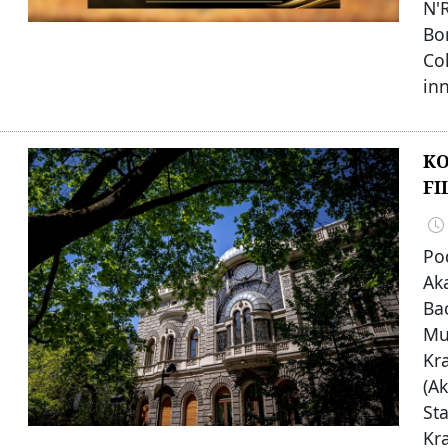
N'
Bo
Co
in
K
FI
Po
Ak
Ba
Mu
Kr
(A
St
Kr