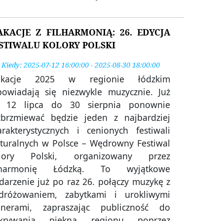
KACJE Z FILHARMONIĄ: 26. EDYCJA
STIWALU KOLORY POLSKI
Kiedy: 2025-07-12 16:00:00 - 2025-08-30 18:00:00
kacje 2025 w regionie łódzkim
powiadają się niezwykle muzycznie. Już
 12 lipca do 30 sierpnia ponownie
zbrzmiewać będzie jeden z najbardziej
arakterystycznych i cenionych festiwali
lturalnych w Polsce – Wędrowny Festiwal
lory Polski, organizowany przez
lharmonię Łódzką. To wyjątkowe
darzenie już po raz 26. połączy muzykę z
dróżowaniem, zabytkami i urokliwymi
enerami, zapraszając publiczność do
krywania piękna regionu poprzez