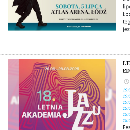
lip
Łod
te
je
LE
ED
19:
19:
19:
19:
19:
19:
Fe