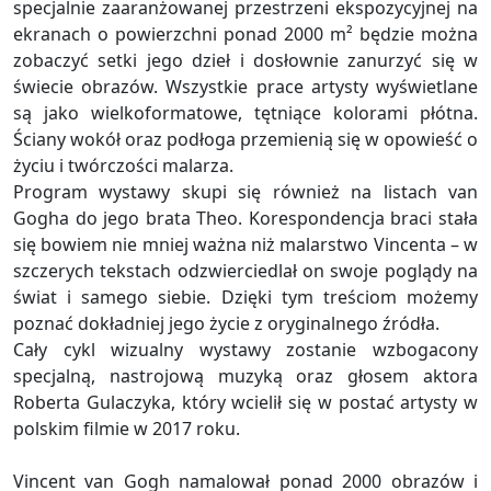
specjalnie zaaranżowanej przestrzeni ekspozycyjnej na
ekranach o powierzchni ponad 2000 m² będzie można
zobaczyć setki jego dzieł i dosłownie zanurzyć się w
świecie obrazów. Wszystkie prace artysty wyświetlane
są jako wielkoformatowe, tętniące kolorami płótna.
Ściany wokół oraz podłoga przemienią się w opowieść o
życiu i twórczości malarza.
Program wystawy skupi się również na listach van
Gogha do jego brata Theo. Korespondencja braci stała
się bowiem nie mniej ważna niż malarstwo Vincenta – w
szczerych tekstach odzwierciedlał on swoje poglądy na
świat i samego siebie. Dzięki tym treściom możemy
poznać dokładniej jego życie z oryginalnego źródła.
Cały cykl wizualny wystawy zostanie wzbogacony
specjalną, nastrojową muzyką oraz głosem aktora
Roberta Gulaczyka, który wcielił się w postać artysty w
polskim filmie w 2017 roku.
Vincent van Gogh namalował ponad 2000 obrazów i