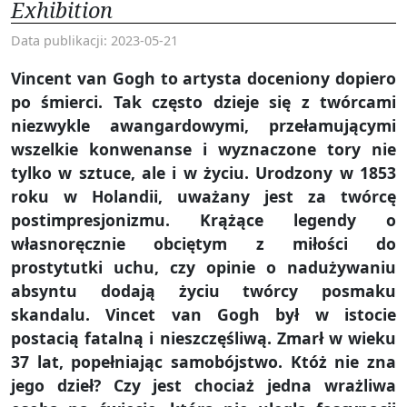
Exhibition
Data publikacji: 2023-05-21
Vincent van Gogh to artysta doceniony dopiero
po śmierci. Tak często dzieje się z twórcami
niezwykle awangardowymi, przełamującymi
wszelkie konwenanse i wyznaczone tory nie
tylko w sztuce, ale i w życiu. Urodzony w 1853
roku w Holandii, uważany jest za twórcę
postimpresjonizmu. Krążące legendy o
własnoręcznie obciętym z miłości do
prostytutki uchu, czy opinie o nadużywaniu
absyntu dodają życiu twórcy posmaku
skandalu. Vincet van Gogh był w istocie
postacią fatalną i nieszczęśliwą. Zmarł w wieku
37 lat, popełniając samobójstwo. Któż nie zna
jego dzieł? Czy jest chociaż jedna wrażliwa