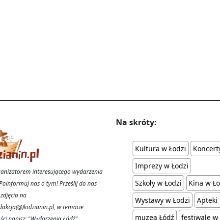
Na skróty:
Kultura w Łodzi
Koncert
Imprezy w Łodzi
rganizatorem interesującego wydarzenia
Szkoły w Łodzi
Kina w Ło
Poinformuj nas o tym! Prześlij do nas
 zdjęcia na
Wystawy w Łodzi
Apteki
dakcja(@)lodzianin.pl, w temacie
muzea Łódź
festiwale w
ci napisz: "Wydarzenia Łódź"