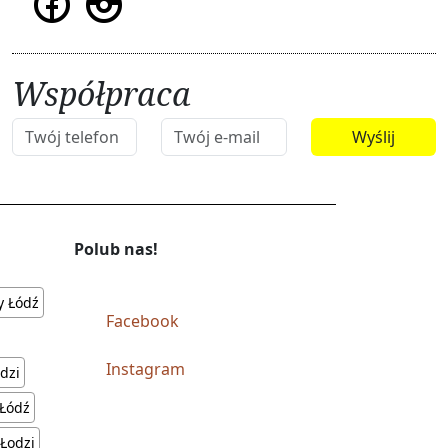
Współpraca
Polub nas!
y Łódź
Facebook
Instagram
dzi
 Łódź
 Łodzi