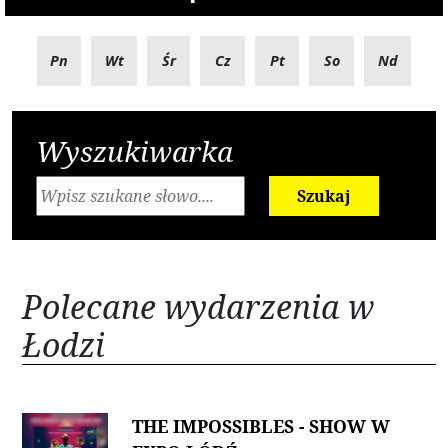
Pn
Wt
Śr
Cz
Pt
So
Nd
Wyszukiwarka
Szukaj
Polecane wydarzenia w
Łodzi
THE IMPOSSIBLES - SHOW W